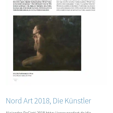
Nord Art 2018, Die Künstler
Alejandro DeCinti 2018 http://www.nordart.de/die-