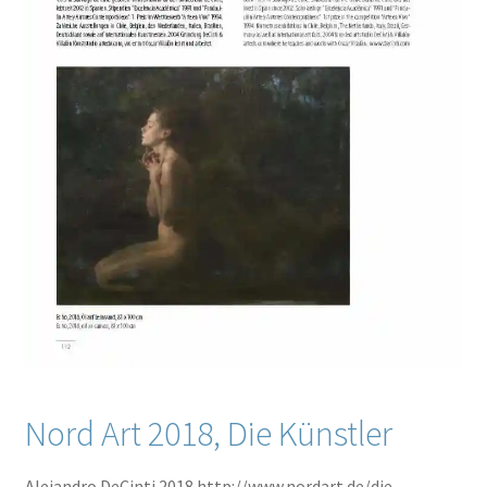
Nord Art 2018, Die Künstler
Alejandro DeCinti 2018 http://www.nordart.de/die-