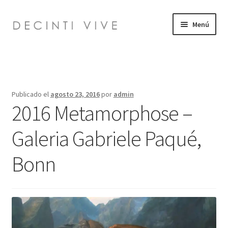
Ir
Ir
Menú
a
al
la
contenido
Inicio
navegación
Expandi
Bio
el
Publicado el
agosto 23, 2016
por
admin
menú
Expandi
2016 Metamorphose –
Obra
hijo
el
menú
Galeria Gabriele Paqué,
Info
hijo
Bonn
Video
Pub
Talleres