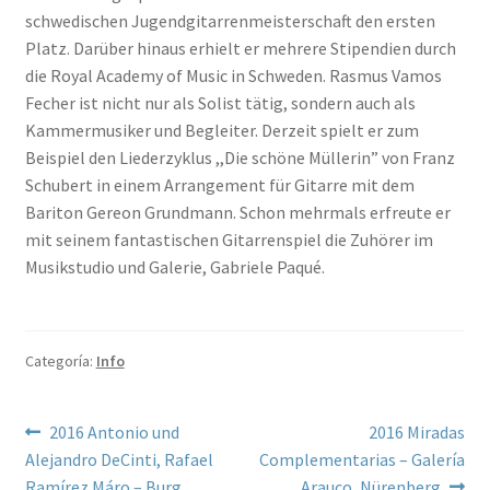
schwedischen Jugendgitarrenmeisterschaft den ersten
Platz. Darüber hinaus erhielt er mehrere Stipendien durch
die Royal Academy of Music in Schweden. Rasmus Vamos
Fecher ist nicht nur als Solist tätig, sondern auch als
Kammermusiker und Begleiter. Derzeit spielt er zum
Beispiel den Liederzyklus ,,Die schöne Müllerin” von Franz
Schubert in einem Arrangement für Gitarre mit dem
Bariton Gereon Grundmann. Schon mehrmals erfreute er
mit seinem fantastischen Gitarrenspiel die Zuhörer im
Musikstudio und Galerie, Gabriele Paqué.
Categoría:
Info
Navegación
Anterior:
Siguiente:
2016 Antonio und
2016 Miradas
Alejandro DeCinti, Rafael
Complementarias – Galería
de
Ramírez Máro – Burg
Arauco, Nürenberg