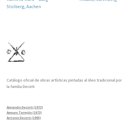
entradas
Stolberg, Aachen
Catálogo oficial de obras artísticas pintadas al óleo tradicional por
la familia Decinti
Alejandro Decinti (1973)
Amparo Torrejón (1973)
Antonio Decinti (1995)