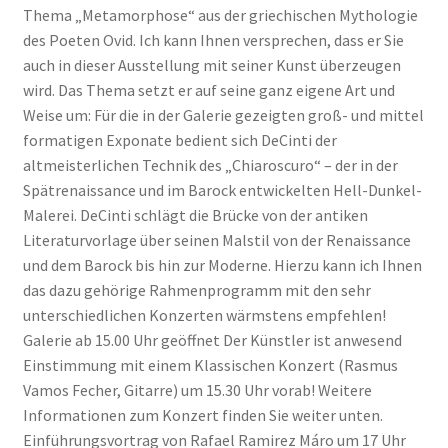
Thema „Metamorphose“ aus der griechischen Mythologie
des Poeten Ovid. Ich kann Ihnen versprechen, dass er Sie
auch in dieser Ausstellung mit seiner Kunst überzeugen
wird. Das Thema setzt er auf seine ganz eigene Art und
Weise um: Für die in der Galerie gezeigten groß- und mittel
formatigen Exponate bedient sich DeCinti der
altmeisterlichen Technik des „Chiaroscuro“ – der in der
Spätrenaissance und im Barock entwickelten Hell-Dunkel-
Malerei. DeCinti schlägt die Brücke von der antiken
Literaturvorlage über seinen Malstil von der Renaissance
und dem Barock bis hin zur Moderne. Hierzu kann ich Ihnen
das dazu gehörige Rahmenprogramm mit den sehr
unterschiedlichen Konzerten wärmstens empfehlen!
Galerie ab 15.00 Uhr geöffnet Der Künstler ist anwesend
Einstimmung mit einem Klassischen Konzert (Rasmus
Vamos Fecher, Gitarre) um 15.30 Uhr vorab! Weitere
Informationen zum Konzert finden Sie weiter unten.
Einführungsvortrag von Rafael Ramirez Máro um 17 Uhr