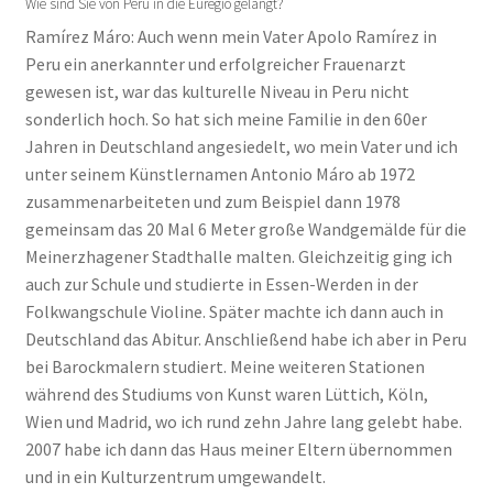
Wie sind Sie von Peru in die Euregio gelangt?
Ramírez Máro: Auch wenn mein Vater Apolo Ramírez in
Peru ein anerkannter und erfolgreicher Frauenarzt
gewesen ist, war das kulturelle Niveau in Peru nicht
sonderlich hoch. So hat sich meine Familie in den 60er
Jahren in Deutschland angesiedelt, wo mein Vater und ich
unter seinem Künstlernamen Antonio Máro ab 1972
zusammenarbeiteten und zum Beispiel dann 1978
gemeinsam das 20 Mal 6 Meter große Wandgemälde für die
Meinerzhagener Stadthalle malten. Gleichzeitig ging ich
auch zur Schule und studierte in Essen-Werden in der
Folkwangschule Violine. Später machte ich dann auch in
Deutschland das Abitur. Anschließend habe ich aber in Peru
bei Barockmalern studiert. Meine weiteren Stationen
während des Studiums von Kunst waren Lüttich, Köln,
Wien und Madrid, wo ich rund zehn Jahre lang gelebt habe.
2007 habe ich dann das Haus meiner Eltern übernommen
und in ein Kulturzentrum umgewandelt.