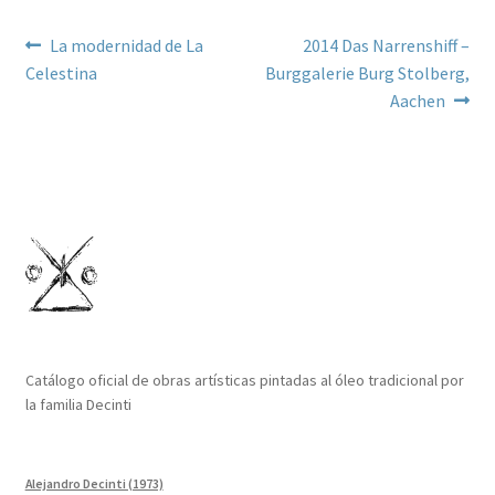
Navegación
Anterior:
Siguiente:
La modernidad de La
2014 Das Narrenshiff –
Celestina
Burggalerie Burg Stolberg,
de
Aachen
entradas
Catálogo oficial de obras artísticas pintadas al óleo tradicional por
la familia Decinti
Alejandro Decinti (1973)