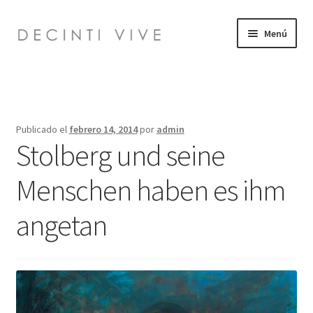
Ir
Ir
Menú
a
al
la
contenido
Inicio
navegación
Expandi
Bio
el
Publicado el
febrero 14, 2014
por
admin
menú
Expandi
Stolberg und seine
Obra
hijo
el
menú
Menschen haben es ihm
Info
hijo
angetan
Video
Pub
Talleres